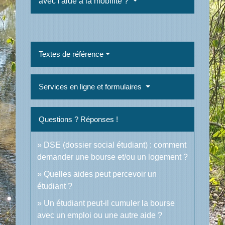
avec l'aide à la mobilité ?
Textes de référence
Services en ligne et formulaires
Questions ? Réponses !
DSE (dossier social étudiant) : comment
demander une bourse et/ou un logement ?
Quelles aides peut percevoir un
étudiant ?
Un étudiant peut-il cumuler la bourse
avec un emploi ou une autre aide ?