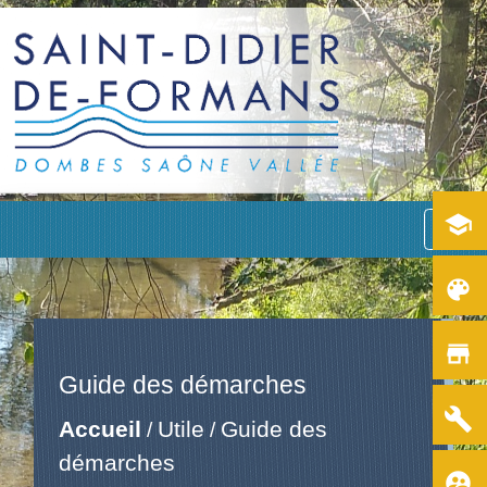
school
menu
color_lens
store
Guide des démarches
build
Accueil
Utile
Guide des
/
/
démarches
supervised_user_circle