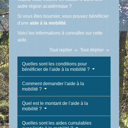
autre région académique ?
Si vous êtes boursier, vous pouvez bénéficier
d'une
aide à la mobilité
.
Voici les informations à connaître sur cette
aide.
keyboard_arrow_up
keyboard_arrow_down
Tout replier
Tout déplier
Quelles sont les conditions pour
bénéficier de l'aide à la mobilité ?
Comment demander l'aide à la
mobilité ?
Quel est le montant de l'aide à la
mobilité ?
Quelles sont les aides cumulables