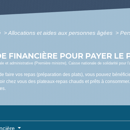
é
>
Allocations et aides aux personnes âgées
>
Per
DE FINANCIÈRE POUR PAYER LE
égale et administrative (Première ministre), Caisse nationale de solidarité pour
de faire vos repas (préparation des plats), vous pouvez bénéfici
voir chez vous des plateaux-repas chauds et prêts à consommer. P
es.
ancière