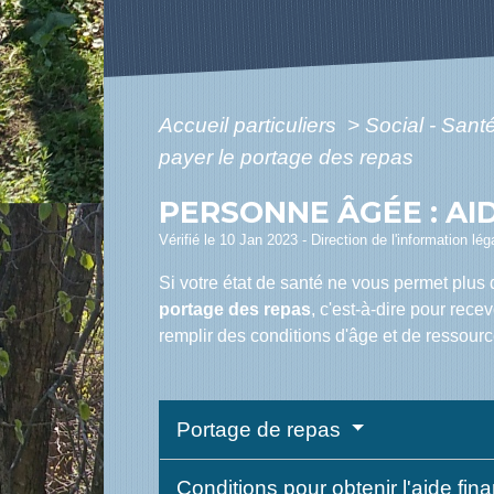
Accueil particuliers
>
Social - Sant
payer le portage des repas
PERSONNE ÂGÉE : AI
Vérifié le 10 Jan 2023 - Direction de l'information l
Si votre état de santé ne vous permet plus 
portage des repas
, c'est-à-dire pour rece
remplir des conditions d'âge et de ressourc
Portage de repas
Conditions pour obtenir l'aide fin