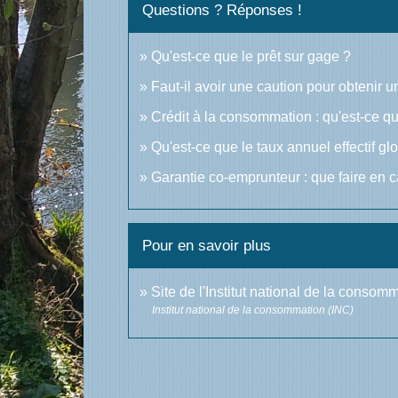
Questions ? Réponses !
Qu'est-ce que le prêt sur gage ?
Faut-il avoir une caution pour obtenir 
Crédit à la consommation : qu'est-ce que
Qu'est-ce que le taux annuel effectif g
Garantie co-emprunteur : que faire en 
Pour en savoir plus
Site de l'Institut national de la consom
Institut national de la consommation (INC)