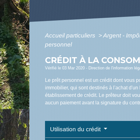
Accueil particuliers
>
Argent - Imp
personnel
CRÉDIT À LA CONSOM
Vérifié le 03 Mar 2020 - Direction de l'information lé
Le prêt personnel est un crédit dont vous p
immobilier, qui sont destinés à l'achat d'u
établissement de crédit. Le prêteur doit vo
aucun paiement avant la signature du contr
Utilisation du crédit