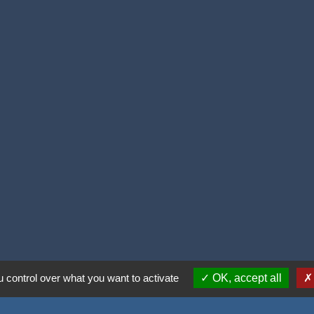
ntialité
-
Accessibilité
-
Plan du site
-
Gestion des
 control over what you want to activate
OK, accept all