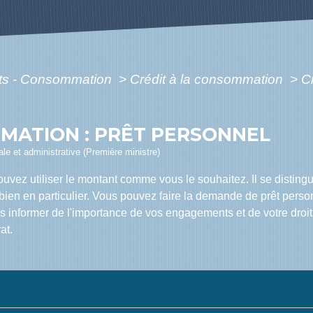
ôts - Consommation
>
Crédit à la consommation
>
C
MATION : PRÊT PERSONNEL
gale et administrative (Première ministre)
ouvez utiliser le montant comme vous le souhaitez. Il se distingu
n bien en particulier. Vous pouvez faire la demande de prêt per
us informer de l'importance de vos engagements et de votre droit
at.