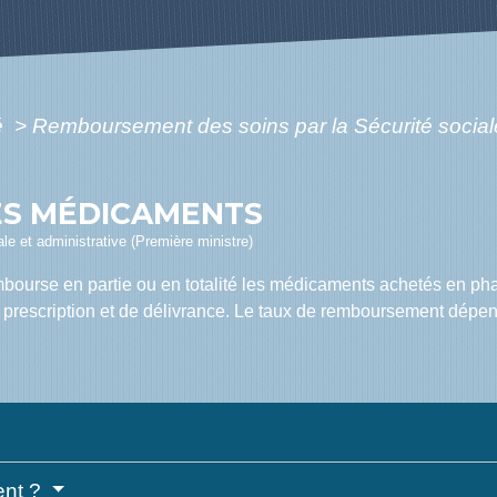
é
>
Remboursement des soins par la Sécurité socia
S MÉDICAMENTS
gale et administrative (Première ministre)
bourse en partie ou en totalité les médicaments achetés en ph
prescription et de délivrance. Le taux de remboursement dépe
ent ?