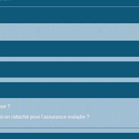
que ?
st-on rattaché pour l'assurance maladie ?