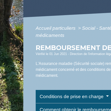
Accueil particuliers
>
Social - Sant
médicaments
REMBOURSEMENT DE
Vérifié le 01 Jun 2021 - Direction de l'information lé
L'Assurance maladie (Sécurité sociale) rem
médicament concerné et des conditions de 
médicament.
Conditions de prise en charge
Comment obtenir le remboursem