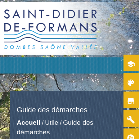
school
menu
color_lens
store
Guide des démarches
build
Accueil
Utile
Guide des
/
/
démarches
supervised_user_circle