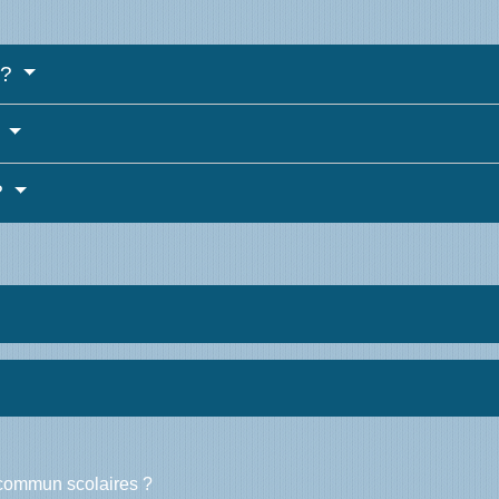
 ?
?
?
 commun scolaires ?