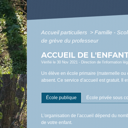
Accueil particuliers
>
Famille - Scol
de grève du professeur
ACCUEIL DE L'ENFAN
Vérifié le 30 Nov 2021 - Direction de l'information lé
Un élève en école primaire (maternelle ou é
absent. Ce service d'accueil est gratuit. Il 
École publique
École privée sous co
L'organisation de l'accueil dépend du nom
de votre enfant.