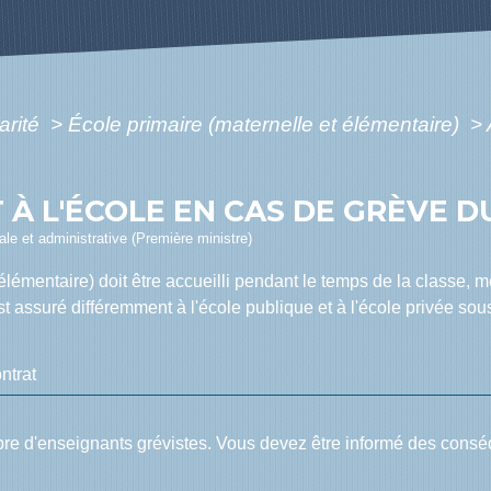
arité
>
École primaire (maternelle et élémentaire)
>
T À L'ÉCOLE EN CAS DE GRÈVE 
gale et administrative (Première ministre)
lémentaire) doit être accueilli pendant le temps de la classe, 
est assuré différemment à l'école publique et à l'école privée sous
ntrat
bre d'enseignants grévistes. Vous devez être informé des consé