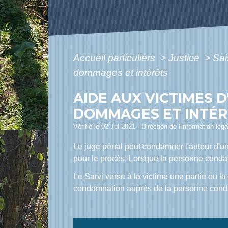
Accueil particuliers
>
Justice
>
Sai
dommages et intérêts
AIDE AUX VICTIMES 
DOMMAGES ET INTÉR
Vérifié le 02 Jul 2021 - Direction de l'information lég
Le juge pénal peut condamner l'auteur d'un
pour le procès. Lorsque la personne condamn
Le
Sarvi
verse à la victime une partie ou la
condamnation auprès de la personne con