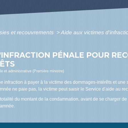
sies et recouvrements
>
Aide aux victimes d'infract
D'INFRACTION PÉNALE POUR RE
ÊTS
ale et administrative (Première ministre)
e infraction à payer à la victime des dommages-intérêts et une
ée ne paie pas, la victime peut saisir le Service d'aide au rec
 totalité du montant de la condamnation, avant de se charger de 
damnée.