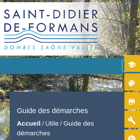
school
menu
color_lens
store
Guide des démarches
build
Accueil
Utile
Guide des
/
/
démarches
supervised_user_circle