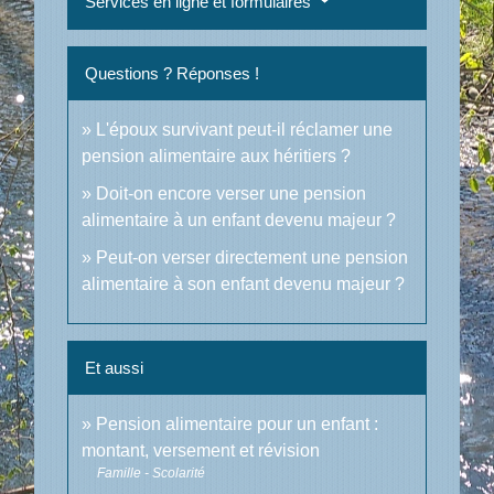
Services en ligne et formulaires
Questions ? Réponses !
L'époux survivant peut-il réclamer une
pension alimentaire aux héritiers ?
Doit-on encore verser une pension
alimentaire à un enfant devenu majeur ?
Peut-on verser directement une pension
alimentaire à son enfant devenu majeur ?
Et aussi
Pension alimentaire pour un enfant :
montant, versement et révision
Famille - Scolarité