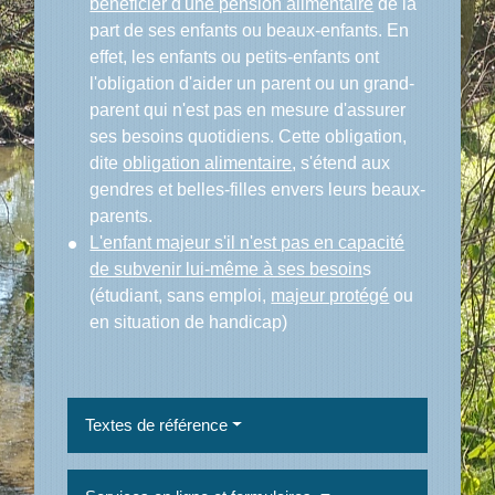
bénéficier d'une pension alimentaire
de la
part de ses enfants ou beaux-enfants. En
effet, les enfants ou petits-enfants ont
l'obligation d'aider un parent ou un grand-
parent qui n'est pas en mesure d'assurer
ses besoins quotidiens. Cette obligation,
dite
obligation alimentaire
, s'étend aux
gendres et belles-filles envers leurs beaux-
parents.
L'enfant majeur s'il n'est pas en capacité
de subvenir lui-même à ses besoin
s
(étudiant, sans emploi,
majeur protégé
ou
en situation de handicap)
Textes de référence