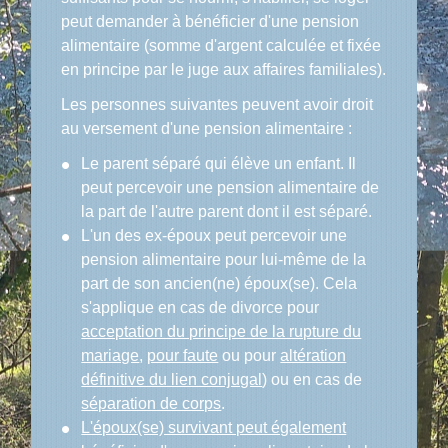
peut demander à bénéficier d'une pension
alimentaire (somme d'argent calculée et fixée
en principe par le juge aux affaires familiales).
Les personnes suivantes peuvent avoir droit
au versement d'une pension alimentaire :
Le parent séparé qui élève un enfant. Il
peut percevoir une pension alimentaire de
la part de l'autre parent dont il est séparé.
L'un des ex-époux peut percevoir une
pension alimentaire pour lui-même de la
part de son ancien(ne) époux(se). Cela
s'applique en cas de divorce pour
acceptation du principe de la rupture du
mariage
,
pour faute
ou pour
altération
définitive du lien conjugal
) ou en cas de
séparation de corps
.
L'époux(se) survivant peut également