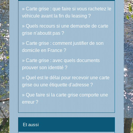
Carte grise : que faire si vous rachetez le
véhicule avant la fin du leasing ?
Quels recours si une demande de carte
grise n'aboutit pas ?
Carte grise : comment justifier de son
domicile en France ?
Carte grise : avec quels documents
prouver son identité ?
Quel est le délai pour recevoir une carte
grise ou une étiquette d'adresse ?
Que faire si la carte grise comporte une
erreur ?
Et aussi