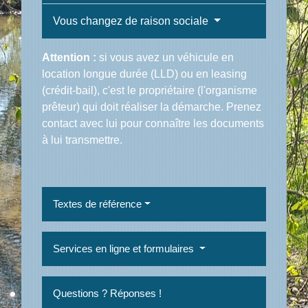
Vous changez de raison sociale
Attention :
si vous avez un véhicule en
location longue durée (LLD) ou en leasing
(crédit-bail), c'est le propriétaire (l'organisme
prêteur) qui doit réaliser la démarche. Prenez
contact avec lui pour connaître les documents
à lui transmettre.
Textes de référence
Services en ligne et formulaires
Questions ? Réponses !