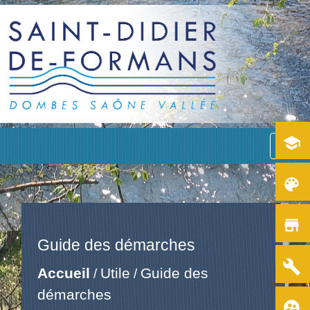
school
menu
color_lens
store
Guide des démarches
build
Accueil
Utile
Guide des
/
/
démarches
supervised_user_circle