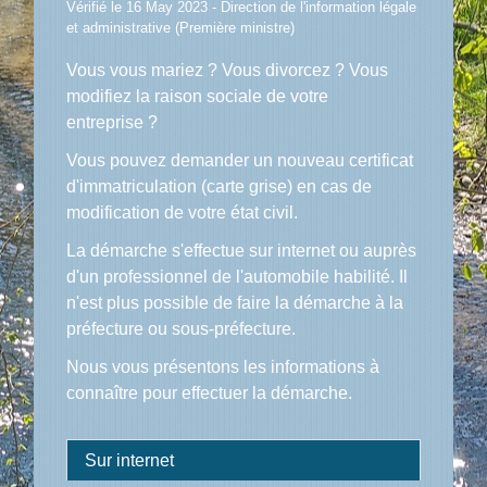
Vérifié le 16 May 2023 - Direction de l'information légale
et administrative (Première ministre)
Vous vous mariez ? Vous divorcez ? Vous
modifiez la raison sociale de votre
entreprise ?
Vous pouvez demander un nouveau certificat
d'immatriculation (carte grise) en cas de
modification de votre état civil.
La démarche s'effectue sur internet ou auprès
d'un professionnel de l'automobile habilité. Il
n'est plus possible de faire la démarche à la
préfecture ou sous-préfecture.
Nous vous présentons les informations à
connaître pour effectuer la démarche.
Sur internet