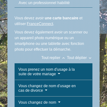
Avec un professionnel habilité
Vous devez avoir
une carte bancaire
et
utiliser
FranceConnect
.
Vous devez également avoir un scanner ou
un appareil photo numérique ou un
smartphone ou une tablette avec fonction
photo pour effectuer la démarche.
keyboard_arrow_up
keyboard_arrow_down
Tout replier
Tout déplier
Vous prenez un nom d'usage à la
suite de votre mariage
Vous changez de nom d'usage en
cas de divorce
Vous changez de nom