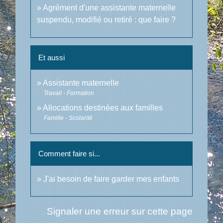
Agrément d'une assistante maternelle
suspendu, modifié ou retiré : que faire ?
Et aussi
Assistante maternelle
Travail - Formation
Allocations destinées aux familles
Famille - Scolarité
Comment faire si...
J'ai besoin de faire garder mes enfants
Signaler une erreur sur cette page