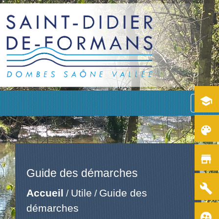
school
menu
color_lens
store
Guide des démarches
build
Accueil
Utile
Guide des
/
/
démarches
supervised_user_circle