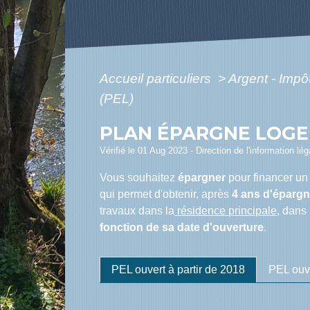
Accueil particuliers
>
Argent - Imp
(PEL)
PLAN ÉPARGNE LOGE
Vérifié le 01 Aug 2023 - Direction de l'information lé
Vous souhaitez
épargner
pour financer u
qui permet d'obtenir, après
4 ans d'éparg
travaux dans la
résidence principale
, dans
fonction de sa date d'ouverture
.
PEL ouvert à partir de 2018
PEL ouv