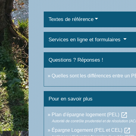
Textes de référence
Services en ligne et formulaires
Questions ? Réponses !
Quelles sont les différences entre un 
Pour en savoir plus
open_in_new
Plan d'épargne logement (PEL)
Autorité de contrôle prudentiel et de résolution (A
open_in_new
Épargne Logement (PEL et CEL)