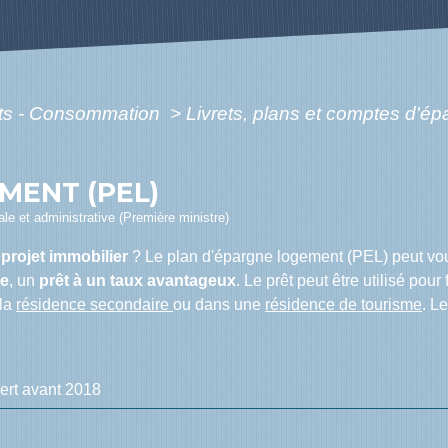
ôts - Consommation
>
Livrets, plans et comptes d'é
MENT (PEL)
gale et administrative (Première ministre)
n
projet immobilier
? Le plan d'épargne logement (PEL) peut vou
ne
, un
prêt à un taux avantageux
. Le prêt peut être utilisé pou
 la
résidence secondaire
ou dans une
résidence de tourisme
. L
ert avant 2018