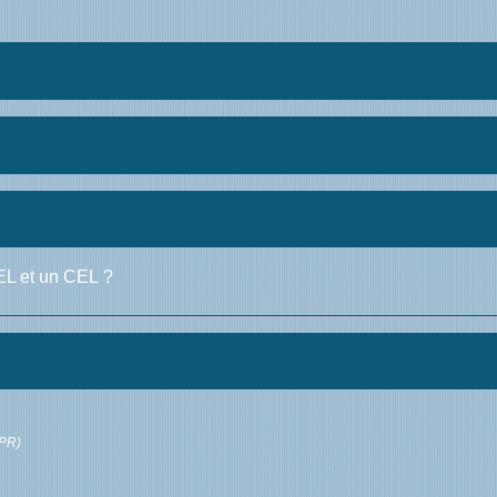
PEL et un CEL ?
CPR)