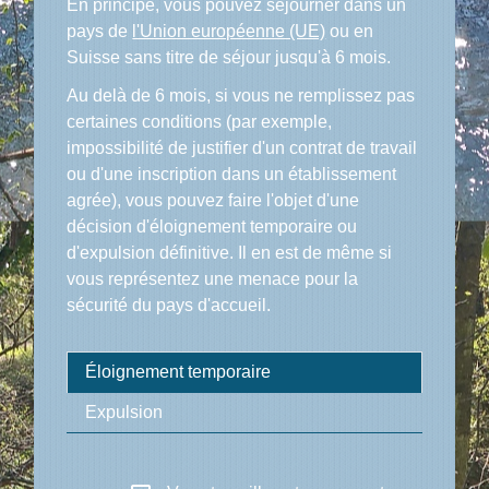
En principe, vous pouvez séjourner dans un
pays de
l'Union européenne (UE)
ou en
Suisse sans titre de séjour jusqu'à 6 mois.
Au delà de 6 mois, si vous ne remplissez pas
certaines conditions (par exemple,
impossibilité de justifier d'un contrat de travail
ou d'une inscription dans un établissement
agrée), vous pouvez faire l'objet d'une
décision d'éloignement temporaire ou
d'expulsion définitive. Il en est de même si
vous représentez une menace pour la
sécurité du pays d'accueil.
Éloignement temporaire
Expulsion