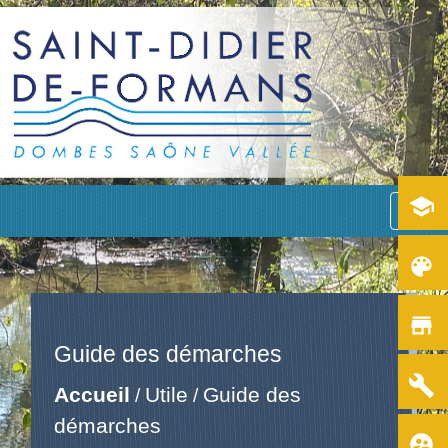
school
menu
color_lens
store
Guide des démarches
build
Accueil
Utile
Guide des
/
/
démarches
supervised_user_circle