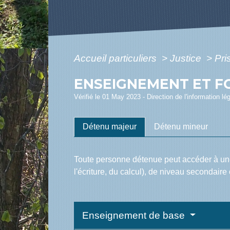
Accueil particuliers
>
Justice
>
Pr
ENSEIGNEMENT ET F
Vérifié le 01 May 2023 - Direction de l'information lé
Détenu majeur
Détenu mineur
Toute personne détenue peut accéder à une 
l'écriture, du calcul), de niveau secondaire 
Enseignement de base