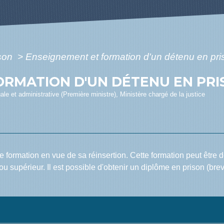
ison
>
Enseignement et formation d'un détenu en pri
ORMATION D'UN DÉTENU EN PRI
gale et administrative (Première ministre), Ministère chargé de la justice
formation en vue de sa réinsertion. Cette formation peut être d
ou supérieur. Il est possible d'obtenir un diplôme en prison (brev