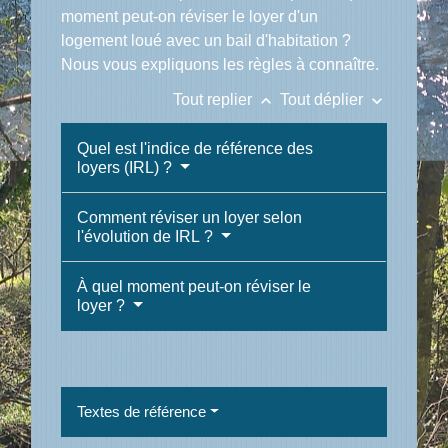
moment peut-on réviser le loyer d'un
logement loué avec un bail d'habitation ?
Nous vous expliquons les règles à connaître.
keyboard_arrow_up
keyboard_arrow_down
Tout replier
Tout déplier
Quel est l'indice de référence des
loyers (IRL) ?
Comment réviser un loyer selon
l'évolution de IRL ?
À quel moment peut-on réviser le
loyer ?
Textes de référence