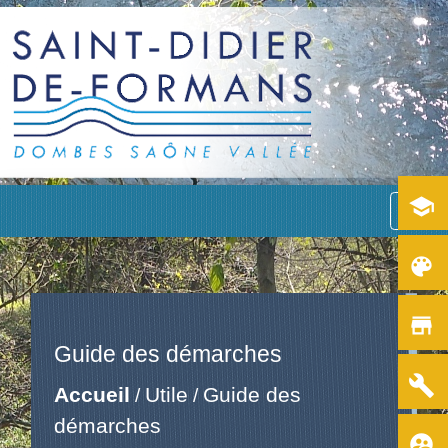
school
menu
color_lens
store
Guide des démarches
build
Accueil
Utile
Guide des
/
/
démarches
supervised_user_circle