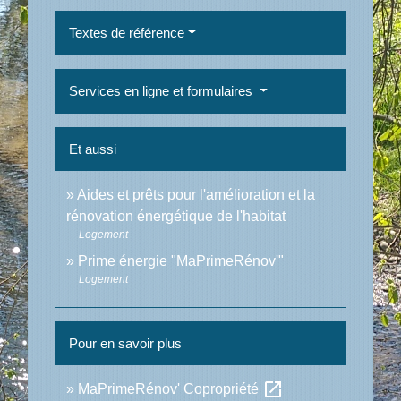
Textes de référence
Services en ligne et formulaires
Et aussi
Aides et prêts pour l'amélioration et la
rénovation énergétique de l'habitat
Logement
Prime énergie "MaPrimeRénov'"
Logement
Pour en savoir plus
open_in_new
MaPrimeRénov' Copropriété