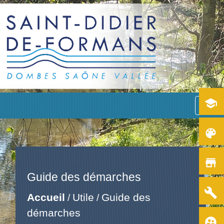
school
menu
color_lens
store
Guide des démarches
build
Accueil
Utile
Guide des
/
/
démarches
supervised_user_circle