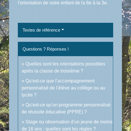
l'orientation de votre enfant de la 6
e
à la 3
e
.
Textes de référence
Questions ? Réponses !
Quelles sont les orientations possibles
après la classe de troisième ?
Qu'est-ce que l'accompagnement
personnalisé de l'élève au collège ou au
lycée ?
Qu'est-ce qu'un programme personnalisé
de réussite éducative (PPRE) ?
Stage ou observation d'un jeune de moins
de 16 ans : quelles sont les règles ?