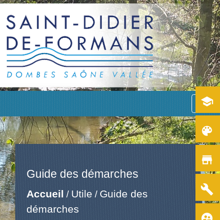
school
menu
color_lens
store
Guide des démarches
build
Accueil
Utile
Guide des
/
/
démarches
supervised_user_circle