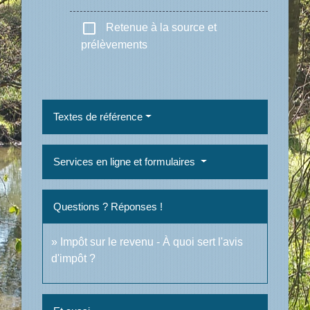
check_box_outline_blank
Retenue à la source et
prélèvements
Textes de référence
Services en ligne et formulaires
Questions ? Réponses !
Impôt sur le revenu - À quoi sert l'avis
d'impôt ?