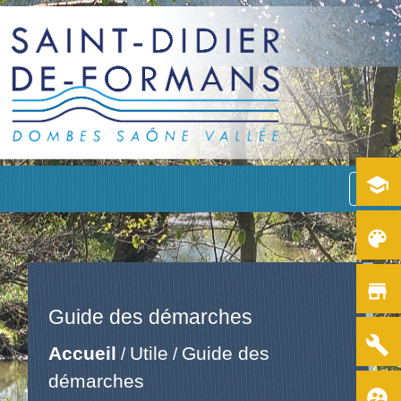
school
menu
color_lens
store
Guide des démarches
build
Accueil
Utile
Guide des
/
/
démarches
supervised_user_circle