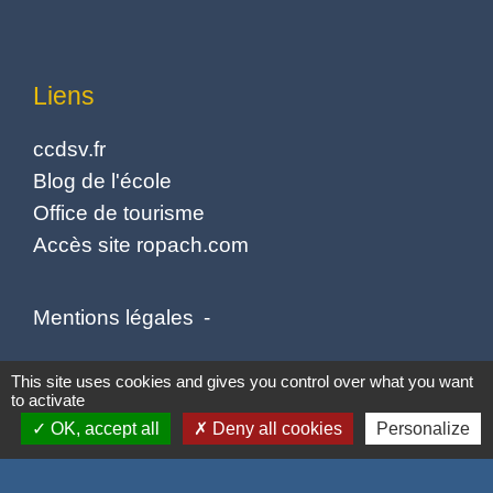
Liens
ccdsv.fr
Blog de l'école
Office de tourisme
Accès site ropach.com
Mentions légales
-
Politique de confidentialité
-
Accessibilité
-
This site uses cookies and gives you control over what you want
to activate
Plan du site
-
Gestion des cookies
OK, accept all
Deny all cookies
Personalize