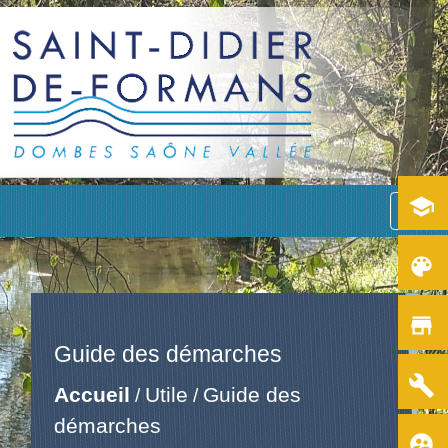
school
menu
color_lens
store
Guide des démarches
build
Accueil
Utile
Guide des
/
/
démarches
supervised_user_circle