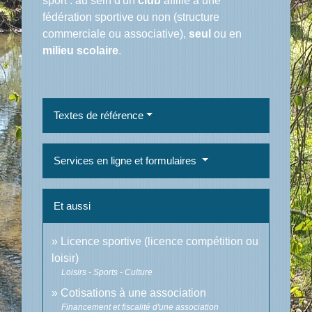
sport : au sein d'un
club
affilié à une
fédération sportive ou non (structure
commerciale ou associative),
seul
ou en
milieu scolaire
.
Textes de référence
Services en ligne et formulaires
Et aussi
Licence sportive (licence compétition ou
loisir)
Loisirs - Sports - Culture
Cotisations à une association
Financement et fiscalité d'une association