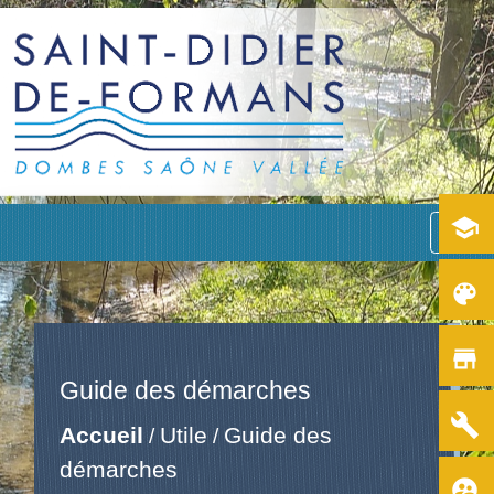
school
menu
color_lens
store
Guide des démarches
build
Accueil
Utile
Guide des
/
/
démarches
supervised_user_circle