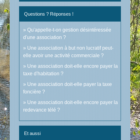
Questions ? Réponses !
Qu'appelle-t-on gestion désintéressée
d'une association ?
Une association à but non lucratif peut-
elle avoir une activité commerciale ?
Une association doit-elle encore payer la
taxe d'habitation ?
Une association doit-elle payer la taxe
foncière ?
Une association doit-elle encore payer la
redevance télé ?
Et aussi