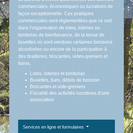
commerciales, économiques ou lucratives de
façon exceptionnelle. Ces pratiques
commerciales sont réglementées que ce soit
dans l'organisation de lotos, loteries ou
tombolas de bienfaisance, de la tenue de
buvettes où sont vendues certaines boissons
alcoolisées ou encore de la participation à
des braderies, brocantes, vides-greniers et
foires.
Lotos, loteries et tombolas
Buvettes, bars, débits de boisson
Brocantes et vide-greniers
Fiscalité des activités lucratives d'une
association
Services en ligne et formulaires