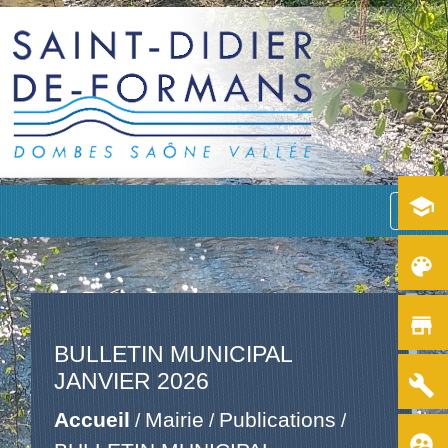
school
menu
color_lens
store
BULLETIN MUNICIPAL
JANVIER 2026
build
Accueil
Mairie
Publications
/
/
/
supervised_user_circle