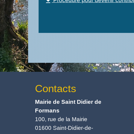
Procédure pour devenir contrib
file_download
Contacts
Mairie de Saint Didier de
Formans
100, rue de la Mairie
01600 Saint-Didier-de-