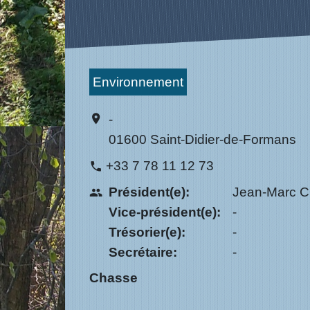
Environnement
-
location_on
01600 Saint-Didier-de-Formans
+33 7 78 11 12 73
phone
Président(e):
Jean-Marc 
people
Vice-président(e):
-
Trésorier(e):
-
Secrétaire:
-
Chasse