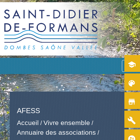
school
menu
color_lens
store
AFESS
build
Accueil
Vivre ensemble
/
/
Annuaire des associations
/
supervised_user_circle