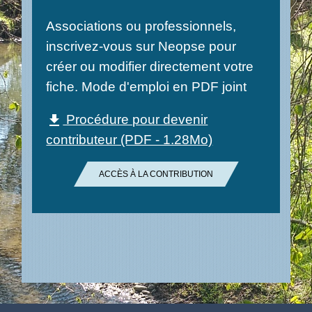
Associations ou professionnels,
inscrivez-vous sur Neopse pour
créer ou modifier directement votre
fiche. Mode d'emploi en PDF joint
Procédure pour devenir
file_download
contributeur (PDF - 1.28Mo)
ACCÈS À LA CONTRIBUTION