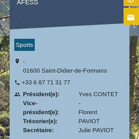
AFESS
email
Sports
-
location_on
01600 Saint-Didier-de-Formans
+33 6 87 71 31 77
phone
Président(e):
Yves CONTET
people
Vice-
-
président(e):
Florent
Trésorier(e):
PAVIOT
Secrétaire:
Julie PAVIOT