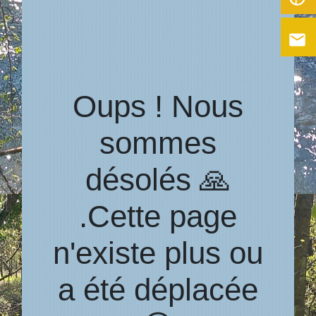
email
Oups ! Nous
sommes
désolés 🙏
.Cette page
n'existe plus ou
a été déplacée