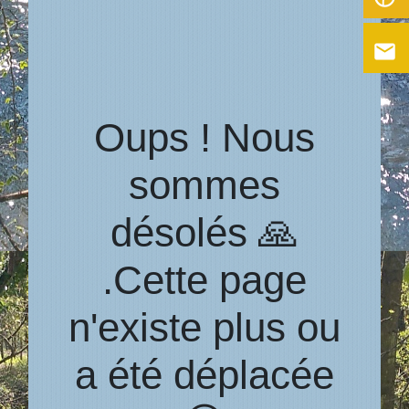
email
Oups ! Nous
sommes
désolés 🙏
.Cette page
n'existe plus ou
a été déplacée