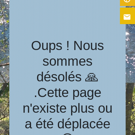
email
Oups ! Nous
sommes
désolés 🙏
.Cette page
n'existe plus ou
a été déplacée