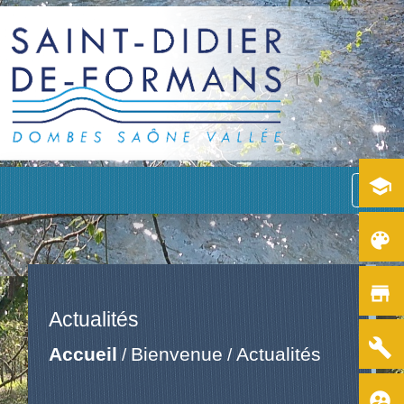
school
menu
color_lens
store
Actualités
build
Accueil
Bienvenue
Actualités
/
/
supervised_user_circle