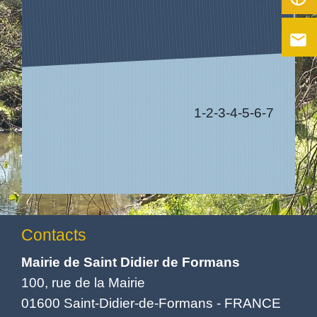
email
1
-2
-3
-4
-5
-6
-7
Contacts
Mairie de Saint Didier de Formans
100, rue de la Mairie
01600 Saint-Didier-de-Formans - FRANCE